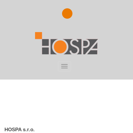
CZ
KONTAKTY
NAVŠTIVTE NÁS V BYSTŘICI POD
HOSTÝNEM
HOSPA s.r.o.