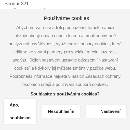
Soudní 321
Bystřice pod Hostýnem
768 61
Používáme cookies
IČ: 18189121
Abychom vám usnadnili procházení stránek, nabídli
přizpůsobený obsah nebo reklamu a mohli anonymně
DIČ: CZ18189121
analyzovat návštěvnost, využíváme soubory cookies, které
sdílíme se svými partnery pro sociální média, inzerci a
Potahovaná lepenka Ing. Petr Janovský
analýzu. Jejich nastavení upravíte odkazem "Nastavení
733 643 043
cookies" a kdykoliv jej můžete změnit v patičce webu.
Podrobnější informace najdete v našich Zásadách ochrany
petr@hasslers.cz
osobních údajů a používání souborů cookies.
Výroba z PVC, durofolu David Hradílek
Souhlasíte s používáním cookies?
730 575 575
Ano,
david@hasslers.cz
Nesouhlasím
Nastavení
Fakturační oddělení Markéta Hradílková
souhlasím
774 129 712